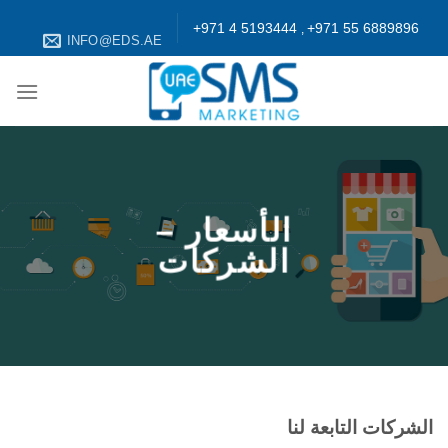
+971 4 5193444
+971 55 6889896
,
INFO@EDS.AE
الأسعار –
الشركات
الشركات التابعة لنا